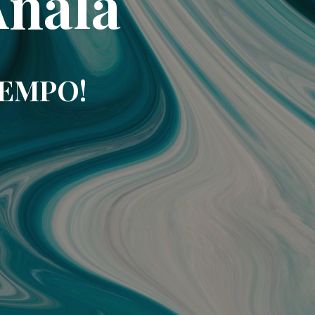
Analá
IEMPO!