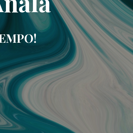
Analá
IEMPO!