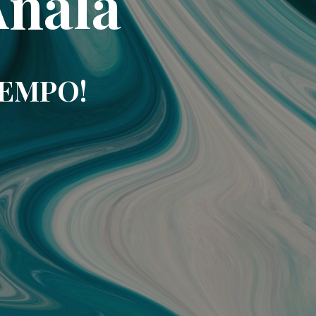
Analá
IEMPO!