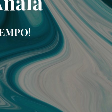
Analá
IEMPO!